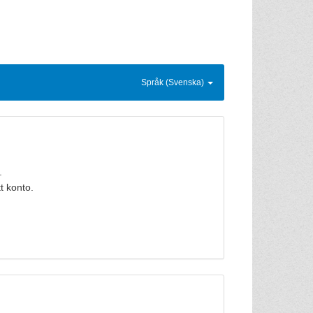
Språk (Svenska)
.
t konto.