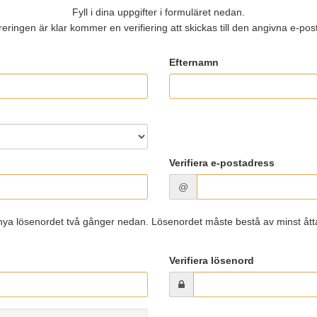
Fyll i dina uppgifter i formuläret nedan.
reringen är klar kommer en verifiering att skickas till den angivna e-po
Efternamn
Verifiera e-postadress
@
nya lösenordet två gånger nedan. Lösenordet måste bestå av minst åtta
Verifiera lösenord